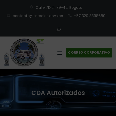
Skip
Calle 7D # 79-42, Bogotá
to
contacto@asreales.com.co
+57 320 8398680
content
CORREO CORPORATIVO
CDA Autorizados