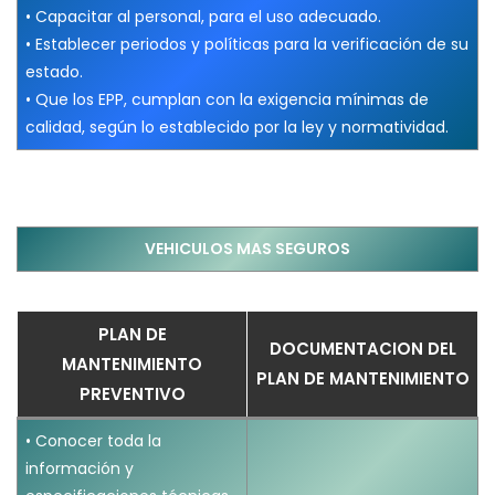
• Capacitar al personal, para el uso adecuado.
• Establecer periodos y políticas para la verificación de su
estado.
• Que los EPP, cumplan con la exigencia mínimas de
calidad, según lo establecido por la ley y normatividad.
VEHICULOS MAS SEGUROS
PLAN DE
DOCUMENTACION DEL
MANTENIMIENTO
PLAN DE MANTENIMIENTO
PREVENTIVO
• Conocer toda la
información y