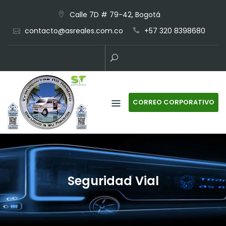
Skip
Calle 7D # 79-42, Bogotá
to
contacto@asreales.com.co
+57 320 8398680
content
CORREO CORPORATIVO
Seguridad Vial